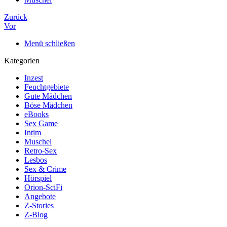
Zurück
Vor
Menü schließen
Kategorien
Inzest
Feuchtgebiete
Gute Mädchen
Böse Mädchen
eBooks
Sex Game
Intim
Muschel
Retro-Sex
Lesbos
Sex & Crime
Hörspiel
Orion-SciFi
Angebote
Z-Stories
Z-Blog