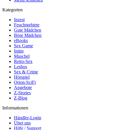
Kategorien
Inzest
Feuchtgebiete
Gute Mädchen
Böse Mädchen
eBooks
Sex Game
Intim
Muschel
Retro-Sex
Lesbos
Sex & Crime
Hörspiel
Orion-SciFi
Angebote
Z-Stories
Z-Blog
Informationen
Händler-Login
Über uns
Hilfe / Support