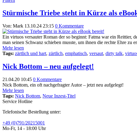
Filtern
Stürmische Triebe steht in Kürze als eBook
Von: Mark
13.10.24 23:15
0 Kommentare
Ein virtuos versauter Roman der so beginnt: Fatma war ein Reittier, 
man seinen Schwanz schieben musste, um ihnen die rechte Ehre zu e
Mehr lesen
Tags:
zärtlich und hart
,
zärtlich
,
emphatisch
,
versaut
,
dirty talk
,
virtuo
Nick Bottom – neu aufgelegt!
21.04.20 10:45
0 Kommentare
Nick Bottom, ein oft nachgefragter Autor – jetzt neu aufgelegt!
Mehr lesen
Tags:
Nick Bottom
,
Neue Inzest-Titel
Service Hotline
Telefonische Bestellung unter:
+49 (0)791/20215001
Mo-Fr, 14 - 18:00 Uhr