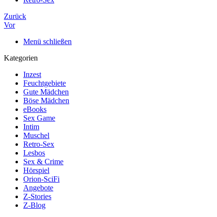
Zurück
Vor
Menü schließen
Kategorien
Inzest
Feuchtgebiete
Gute Mädchen
Böse Mädchen
eBooks
Sex Game
Intim
Muschel
Retro-Sex
Lesbos
Sex & Crime
Hörspiel
Orion-SciFi
Angebote
Z-Stories
Z-Blog