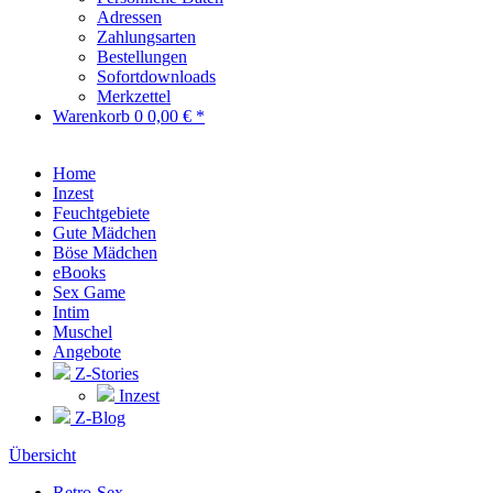
Adressen
Zahlungsarten
Bestellungen
Sofortdownloads
Merkzettel
Warenkorb
0
0,00 € *
Home
Inzest
Feuchtgebiete
Gute Mädchen
Böse Mädchen
eBooks
Sex Game
Intim
Muschel
Angebote
Z-Stories
Inzest
Z-Blog
Übersicht
Retro-Sex