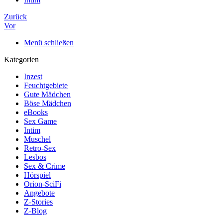
Zurück
Vor
Menü schließen
Kategorien
Inzest
Feuchtgebiete
Gute Mädchen
Böse Mädchen
eBooks
Sex Game
Intim
Muschel
Retro-Sex
Lesbos
Sex & Crime
Hörspiel
Orion-SciFi
Angebote
Z-Stories
Z-Blog