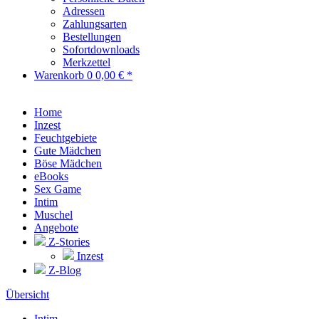
Adressen
Zahlungsarten
Bestellungen
Sofortdownloads
Merkzettel
Warenkorb
0
0,00 € *
Home
Inzest
Feuchtgebiete
Gute Mädchen
Böse Mädchen
eBooks
Sex Game
Intim
Muschel
Angebote
Z-Stories
Inzest
Z-Blog
Übersicht
Intim