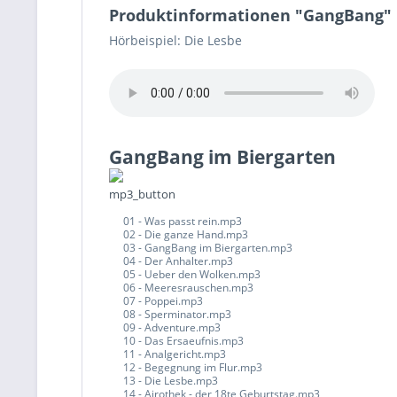
Produktinformationen "GangBang"
Hörbeispiel: Die Lesbe
GangBang im Biergarten
01 - Was passt rein.mp3
02 - Die ganze Hand.mp3
03 - GangBang im Biergarten.mp3
04 - Der Anhalter.mp3
05 - Ueber den Wolken.mp3
06 - Meeresrauschen.mp3
07 - Poppei.mp3
08 - Sperminator.mp3
09 - Adventure.mp3
10 - Das Ersaeufnis.mp3
11 - Analgericht.mp3
12 - Begegnung im Flur.mp3
13 - Die Lesbe.mp3
14 - Airothek - der 18te Geburtstag.mp3