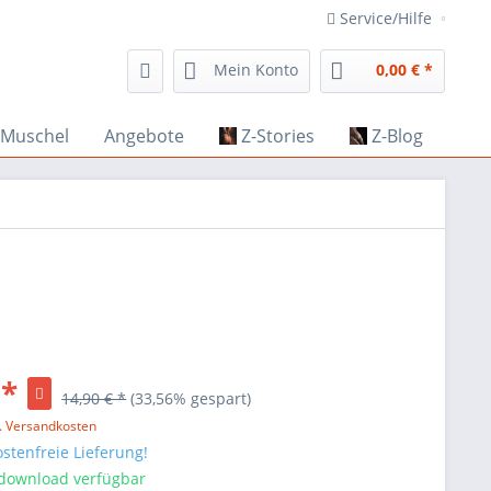
Service/Hilfe
Mein Konto
0,00 € *
Muschel
Angebote
Z-Stories
Z-Blog
 *
14,90 € *
(33,56% gespart)
l. Versandkosten
stenfreie Lieferung!
tdownload verfügbar