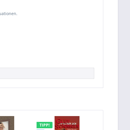
uationen.
TIPP!