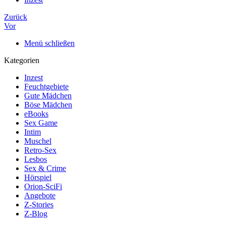
Zurück
Vor
Menü schließen
Kategorien
Inzest
Feuchtgebiete
Gute Mädchen
Böse Mädchen
eBooks
Sex Game
Intim
Muschel
Retro-Sex
Lesbos
Sex & Crime
Hörspiel
Orion-SciFi
Angebote
Z-Stories
Z-Blog